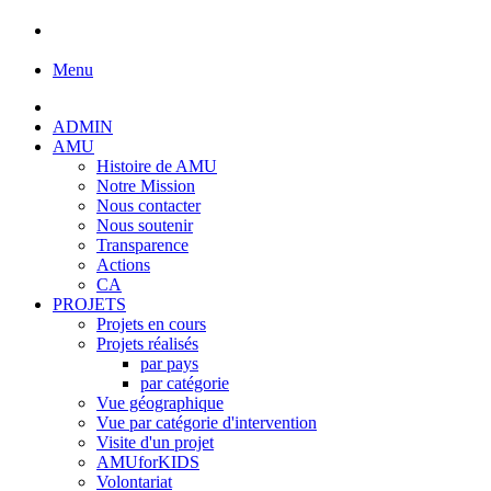
Menu
ADMIN
AMU
Histoire de AMU
Notre Mission
Nous contacter
Nous soutenir
Transparence
Actions
CA
PROJETS
Projets en cours
Projets réalisés
par pays
par catégorie
Vue géographique
Vue par catégorie d'intervention
Visite d'un projet
AMUforKIDS
Volontariat