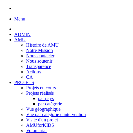
Menu
ADMIN
AMU
Histoire de AMU
Notre Mission
Nous contacter
Nous soutenir
Transparence
Actions
CA
PROJETS
Projets en cours
Projets réalisés
par pays
par catégorie
Vue géographique
Vue par catégorie d'intervention
Visite d'un projet
AMUforKIDS
Volontariat