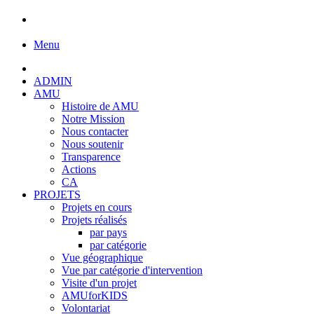
Menu
ADMIN
AMU
Histoire de AMU
Notre Mission
Nous contacter
Nous soutenir
Transparence
Actions
CA
PROJETS
Projets en cours
Projets réalisés
par pays
par catégorie
Vue géographique
Vue par catégorie d'intervention
Visite d'un projet
AMUforKIDS
Volontariat