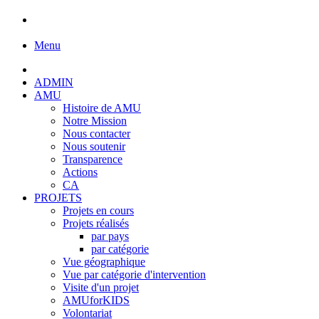
Menu
ADMIN
AMU
Histoire de AMU
Notre Mission
Nous contacter
Nous soutenir
Transparence
Actions
CA
PROJETS
Projets en cours
Projets réalisés
par pays
par catégorie
Vue géographique
Vue par catégorie d'intervention
Visite d'un projet
AMUforKIDS
Volontariat