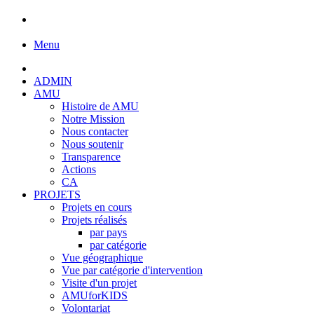
Menu
ADMIN
AMU
Histoire de AMU
Notre Mission
Nous contacter
Nous soutenir
Transparence
Actions
CA
PROJETS
Projets en cours
Projets réalisés
par pays
par catégorie
Vue géographique
Vue par catégorie d'intervention
Visite d'un projet
AMUforKIDS
Volontariat