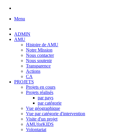
Menu
ADMIN
AMU
Histoire de AMU
Notre Mission
Nous contacter
Nous soutenir
Transparence
Actions
CA
PROJETS
Projets en cours
Projets réalisés
par pays
par catégorie
Vue géographique
Vue par catégorie d'intervention
Visite d'un projet
AMUforKIDS
Volontariat