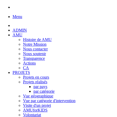
Menu
ADMIN
AMU
Histoire de AMU
Notre Mission
Nous contacter
Nous soutenir
Transparence
Actions
CA
PROJETS
Projets en cours
Projets réalisés
par pays
par catégorie
Vue géographique
Vue par catégorie d'intervention
Visite d'un projet
AMUforKIDS
Volontariat