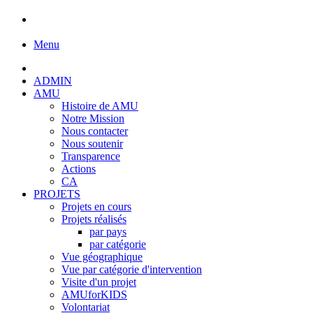
Menu
ADMIN
AMU
Histoire de AMU
Notre Mission
Nous contacter
Nous soutenir
Transparence
Actions
CA
PROJETS
Projets en cours
Projets réalisés
par pays
par catégorie
Vue géographique
Vue par catégorie d'intervention
Visite d'un projet
AMUforKIDS
Volontariat