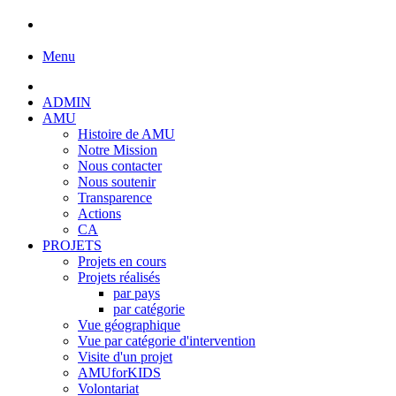
Menu
ADMIN
AMU
Histoire de AMU
Notre Mission
Nous contacter
Nous soutenir
Transparence
Actions
CA
PROJETS
Projets en cours
Projets réalisés
par pays
par catégorie
Vue géographique
Vue par catégorie d'intervention
Visite d'un projet
AMUforKIDS
Volontariat