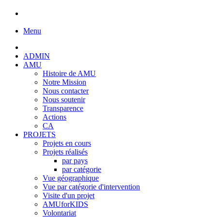
Menu
ADMIN
AMU
Histoire de AMU
Notre Mission
Nous contacter
Nous soutenir
Transparence
Actions
CA
PROJETS
Projets en cours
Projets réalisés
par pays
par catégorie
Vue géographique
Vue par catégorie d'intervention
Visite d'un projet
AMUforKIDS
Volontariat