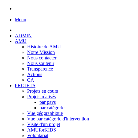
Menu
ADMIN
AMU
Histoire de AMU
Notre Mission
Nous contacter
Nous soutenir
Transparence
Actions
CA
PROJETS
Projets en cours
Projets réalisés
par pays
par catégorie
Vue géographique
Vue par catégorie d'intervention
Visite d'un projet
AMUforKIDS
Volontariat