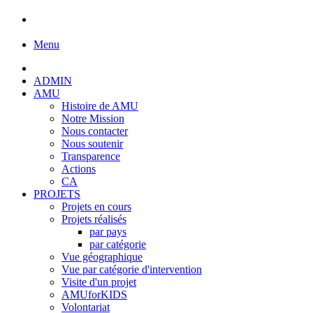
Menu
ADMIN
AMU
Histoire de AMU
Notre Mission
Nous contacter
Nous soutenir
Transparence
Actions
CA
PROJETS
Projets en cours
Projets réalisés
par pays
par catégorie
Vue géographique
Vue par catégorie d'intervention
Visite d'un projet
AMUforKIDS
Volontariat