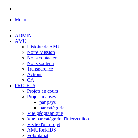
Menu
ADMIN
AMU
Histoire de AMU
Notre Mission
Nous contacter
Nous soutenir
Transparence
Actions
CA
PROJETS
Projets en cours
Projets réalisés
par pays
par catégorie
Vue géographique
Vue par catégorie d'intervention
Visite d'un projet
AMUforKIDS
Volontariat